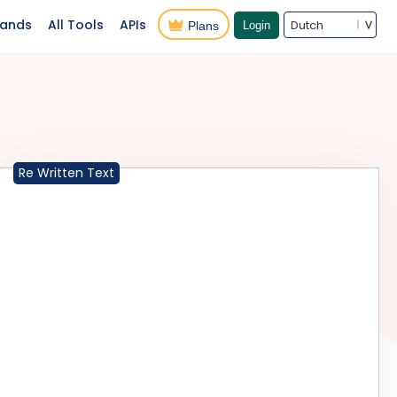
lands
All Tools
APIs
Dutch
Plans
Login
Re Written Text