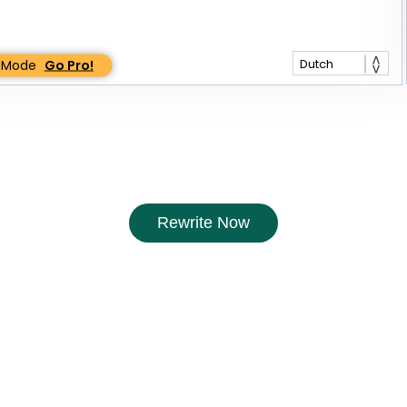
Dutch
e Mode
Go Pro!
Rewrite Now