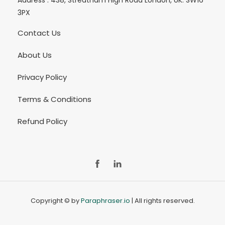
Address :
438, Streatham High Road London, UK. SW16
3PX
Contact Us
About Us
Privacy Policy
Terms & Conditions
Refund Policy
FB
Ln
Copyright © by
Paraphraser.io
| All rights reserved.