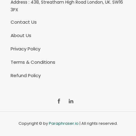
Address :
438, Streatham High Road London, UK. SW16
3PX
Contact Us
About Us
Privacy Policy
Terms & Conditions
Refund Policy
FB
Ln
Copyright © by
Paraphraser.io
| All rights reserved.